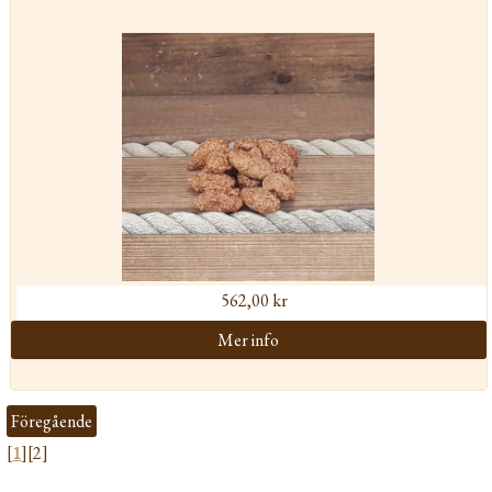
562,00 kr
Föregående
[
1
][2]