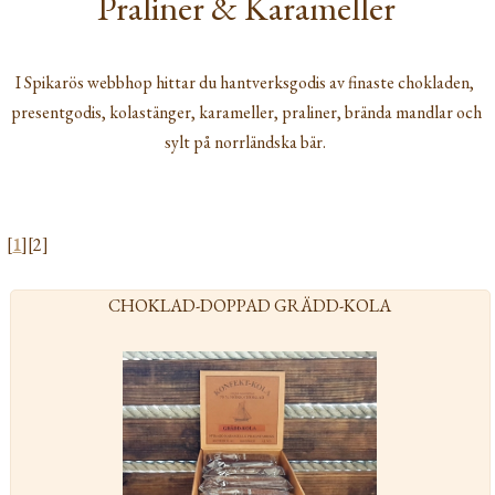
Praliner & Karameller
I Spikarös webbhop hittar du hantverksgodis av finaste chokladen,
presentgodis, kolastänger, karameller, praliner, brända mandlar och
sylt på norrländska bär.
[
1
][2]
CHOKLAD-DOPPAD GRÄDD-KOLA