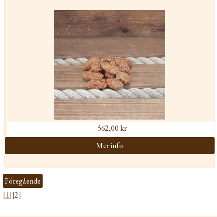
562,00 kr
Föregående
[
1
][2]