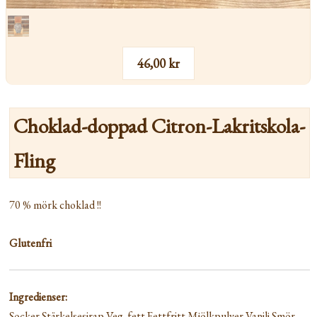
46,00 kr
Choklad-doppad Citron-Lakritskola-
Fling
70 % mörk choklad !!
Glutenfri
Ingredienser:
Socker Stärkelsesirap Veg. fett Fettfritt Mjölkpulver Vanilj Smör